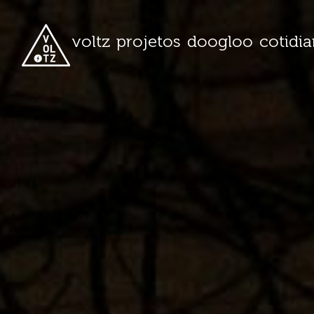
voltz
projetos
doogloo
cotidi