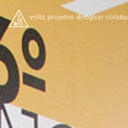
voltz
projetos
doogloo
cotidi