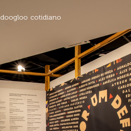
doogloo
cotidiano