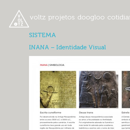
voltz
projetos
doogloo
cotidi
SISTEMA
INANA – Identidade Visual