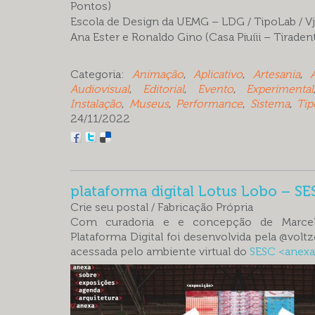
Pontos)
Escola de Design da UEMG – LDG / TipoLab / Vj 
Ana Ester e Ronaldo Gino (Casa Piuíii – Tiraden
Categoria:
Animação
,
Aplicativo
,
Artesania
,
Audiovisual
,
Editorial
,
Evento
,
Experimental
Instalação
,
Museus
,
Performance
,
Sistema
,
Tip
24/11/2022
plataforma digital Lotus Lobo – S
Crie seu postal / Fabricação Própria
Com curadoria e e concepção de Marc
Plataforma Digital foi desenvolvida pela @volt
acessada pelo ambiente virtual do
SESC <anex