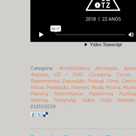
Categoria:
#voltz20anos
,
Animação
,
Aplica
Arquivo
,
CD / DVD
,
Curadoria
,
Curso
,
Experimental
,
Exposição
,
Festival
,
Filme
,
Gastr
Visual
,
Instalação
,
Internet
,
Moda
,
Mostra
,
Muse
Palestra
,
Performance
,
Plataforma
,
Publica
Sistema
,
Tipografia
,
Video
,
Voltz
,
Website
21/01/2019