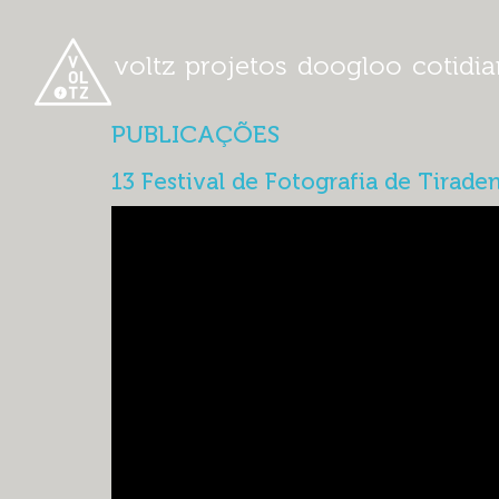
voltz
projetos
doogloo
cotidi
PUBLICAÇÕES
13 Festival de Fotografia de Tirade