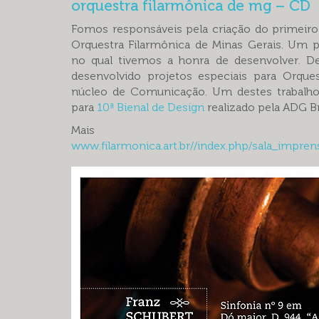
orquestra filarmônica de mg – CD
Fomos responsáveis pela criação do primeir
Orquestra Filarmônica de Minas Gerais. Um 
no qual tivemos a honra de desenvolver. 
desenvolvido projetos especiais para Orque
núcleo de Comunicação. Um destes trabalhos
para
10ª Bienal de Design
realizado pela ADG Br
Mais informa
www.filarmonica.art.br//index.php/sala_impren