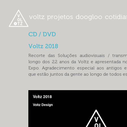
voltz
projetos
doogloo
cotidi
CD / DVD
Voltz 2018
Recorte das Soluções audiovisuais / transm
longo dos 22 anos da Voltz e apresentada n
Expo. Agradecimento especial aos antigos e
que estão juntos da gente ao longo de todos e