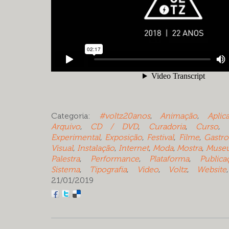
Categoria:
#voltz20anos
,
Animação
,
Aplica
Arquivo
,
CD / DVD
,
Curadoria
,
Curso
,
Experimental
,
Exposição
,
Festival
,
Filme
,
Gastr
Visual
,
Instalação
,
Internet
,
Moda
,
Mostra
,
Muse
Palestra
,
Performance
,
Plataforma
,
Publica
Sistema
,
Tipografia
,
Video
,
Voltz
,
Website
21/01/2019