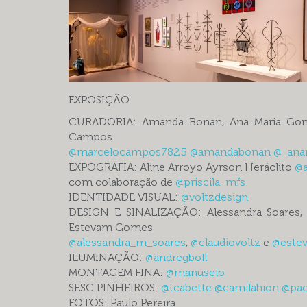
EXPOSIÇÃO
CURADORIA: Amanda Bonan, Ana Maria Gonç
Campos
@marcelocampos7825
@amandabonan
@_ana
EXPOGRAFIA: Aline Arroyo Ayrson Heráclito
@a
com colaboração de
@priscila_mfs
IDENTIDADE VISUAL:
@voltzdesign
DESIGN E SINALIZAÇÃO: Alessandra Soares, 
Estevam Gomes
@alessandra_m_soares
,
@claudiovoltz
e
@este
ILUMINAÇÃO:
@andregboll
MONTAGEM FINA:
@manuseio
SESC PINHEIROS:
@tcabette
@camilahion
@pac
FOTOS: Paulo Pereira