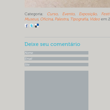
Categoria:
Curso
,
Evento
,
Exposição
,
Festi
Museus
,
Oficina
,
Palestra
,
Tipografia
,
Video
em 
Deixe seu comentário