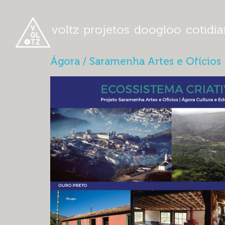
voltz
projetos
doogloo
cotidi
Ágora / Saramenha Artes e Ofícios