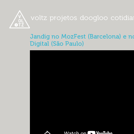
voltz
projetos
doogloo
cotidi
Jandig no MozFest (Barcelona) e n
Digital (São Paulo)