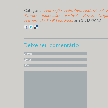
Categoria:
Animação
,
Aplicativo
,
Audiovisual
,
E
Evento
,
Exposição
,
Festival
,
Povos Origin
Aumentada
,
Realidade Mista
em 01/12/2025
Deixe seu comentário